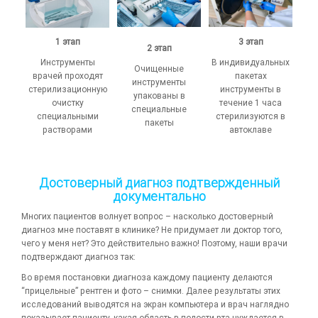
1 этап
3 этап
2 этап
Инструменты
В индивидуальных
Очищенные
врачей проходят
пакетах
инструменты
стерилизационную
инструменты в
упакованы в
очистку
течение 1 часа
специальные
специальными
стерилизуются в
пакеты
растворами
автоклаве
Достоверный диагноз подтвержденный
документально
Многих пациентов волнует вопрос – насколько достоверный
диагноз мне поставят в клинике? Не придумает ли доктор того,
чего у меня нет? Это действительно важно! Поэтому, наши врачи
подтверждают диагноз так:
Во время постановки диагноза каждому пациенту делаются
“прицельные” рентген и фото – снимки. Далее результаты этих
исследований выводятся на экран компьютера и врач наглядно