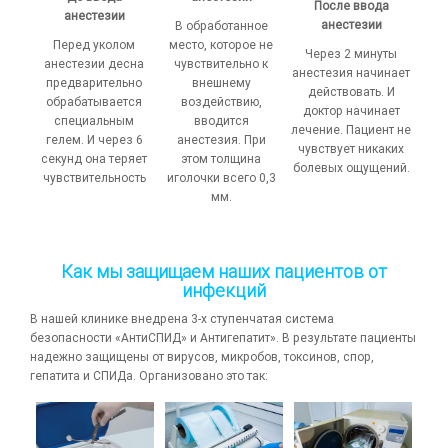
После ввода
анестезии
анестезии
В обработанное
Перед уколом
место, которое не
Через 2 минуты
анестезии десна
чувствительно к
анестезия начинает
предварительно
внешнему
действовать. И
обрабатывается
воздействию,
доктор начинает
специальным
вводится
лечение. Пациент не
гелем. И через 6
анестезия. При
чувствует никаких
секунд она теряет
этом толщина
болевых ощущений.
чувствительность
иголочки всего 0,3
мм.
Как мы защищаем наших пациентов от
инфекций
В нашей клинике внедрена 3-х ступенчатая система
безопасности «АнтиСПИД» и Антигепатит». В результате пациенты
надежно защищены от вирусов, микробов, токсинов, спор,
гепатита и СПИДа. Организовано это так: